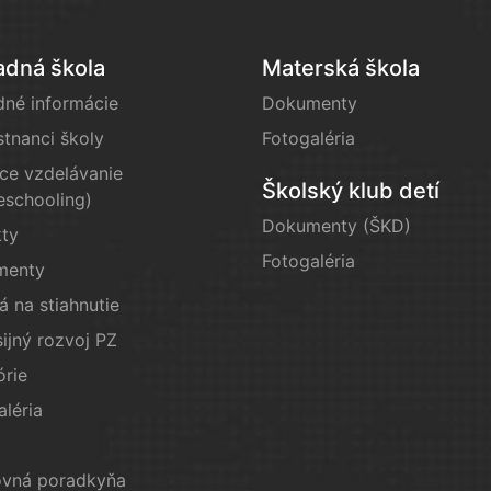
adná škola
Materská škola
dné informácie
Dokumenty
tnanci školy
Fotogaléria
e vzdelávanie
Školský klub detí
schooling)
Dokumenty (ŠKD)
kty
Fotogaléria
menty
á na stiahnutie
ijný rozvoj PZ
órie
aléria
vná poradkyňa