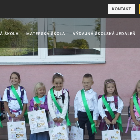
KONTAKT
Á ŠKOLA
MATERSKÁ ŠKOLA
VÝDAJNÁ ŠKOLSKÁ JEDÁLEŇ