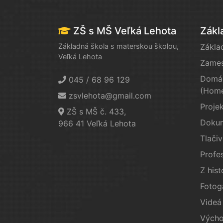
ZŠ s MŠ Veľká Lehota
Zákl
Základná škola s materskou školou,
Zákla
Veľká Lehota
Zames
Domác
045 / 68 96 129
(Home
zsvlehota@gmail.com
Proje
ZŠ s MŠ č. 433,
Doku
966 41 Veľká Lehota
Tlačiv
Profes
Z hist
Fotog
Videá
Výcho