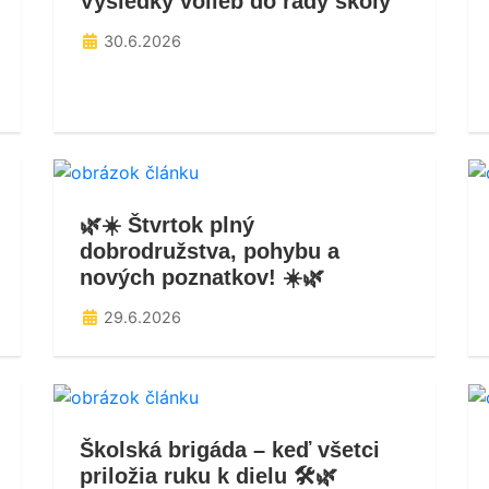
Výsledky volieb do rady školy
30.6.2026
🌿☀️ Štvrtok plný
dobrodružstva, pohybu a
nových poznatkov! ☀️🌿
29.6.2026
Školská brigáda – keď všetci
priložia ruku k dielu 🛠️🌿