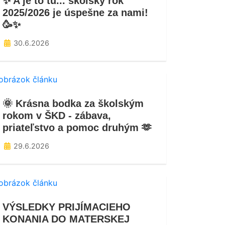
✨ A je to tu... školský rok
2025/2026 je úspešne za nami!
🥳✨
30.6.2026
🌞 Krásna bodka za školským
rokom v ŠKD - zábava,
priateľstvo a pomoc druhým 🫶
29.6.2026
VÝSLEDKY PRIJÍMACIEHO
KONANIA DO MATERSKEJ