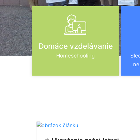
Domáce vzdelávanie
Homeschooling
Sle
ne