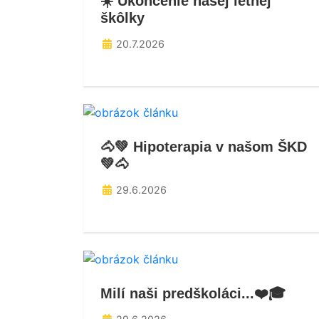
☀️ Ukončenie našej letnej
škôlky
20.7.2026
🐴💚 Hipoterapia v našom ŠKD
💚🐴
29.6.2026
Milí naši predškoláci...❤️🎓