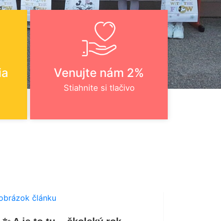
ia
Venujte nám 2%
Stiahnite si tlačivo