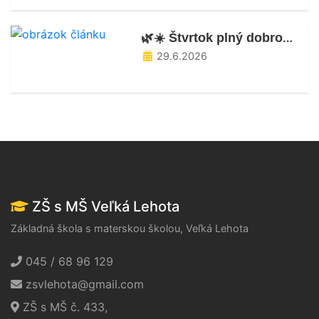
🌿☀️ Štvrtok plný dobrodružstva, pohybu a nových poznatkov! ☀️🌿
29.6.2026
ZŠ s MŠ Veľká Lehota
Základná škola s materskou školou, Veľká Lehota
045 / 68 96 129
zsvlehota@gmail.com
ZŠ s MŠ č. 433,