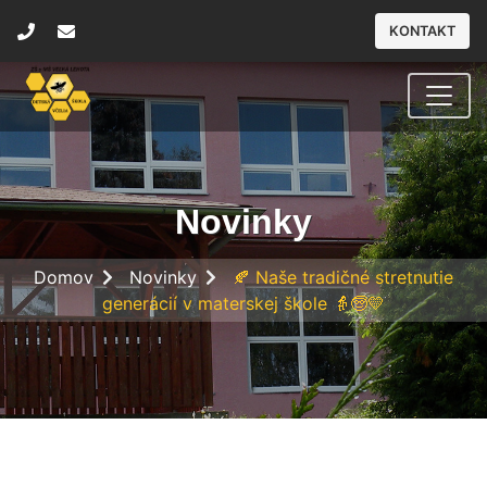
KONTAKT
Novinky
Domov
Novinky
🍂 Naše tradičné stretnutie
generácií v materskej škole 👵🧓💛