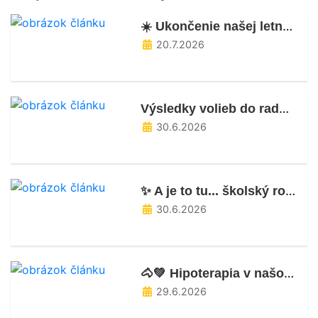
☀️ Ukončenie našej letnej škôlky
20.7.2026
Výsledky volieb do rady školy
30.6.2026
✨ A je to tu... školský rok 2025/2026 je úspešne za nami!🥳✨
30.6.2026
🐴💚 Hipoterapia v našom ŠKD 💚🐴
29.6.2026