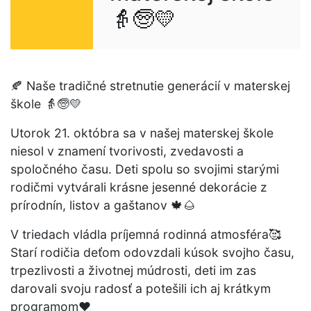
👵🧓💛
🍂 Naše tradičné stretnutie generácií v materskej
škole 👵🧓💛
Utorok 21. októbra sa v našej materskej škole
niesol v znamení tvorivosti, zvedavosti a
spoločného času. Deti spolu so svojimi starými
rodičmi vytvárali krásne jesenné dekorácie z
prírodnín, listov a gaštanov 🍁🌰
V triedach vládla príjemná rodinná atmosféra🥰
Starí rodičia deťom odovzdali kúsok svojho času,
trpezlivosti a životnej múdrosti, deti im zas
darovali svoju radosť a potešili ich aj krátkym
programom❤️