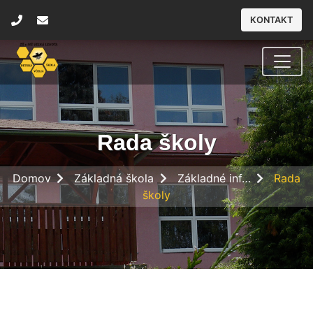
KONTAKT
Rada školy
Domov
Základná škola
Základné inf…
Rada
školy