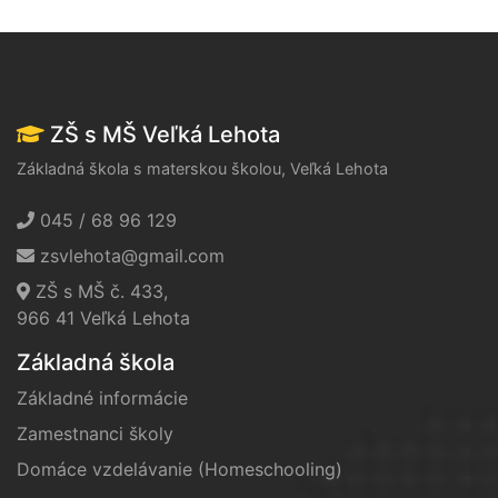
ZŠ s MŠ Veľká Lehota
Základná škola s materskou školou, Veľká Lehota
045 / 68 96 129
zsvlehota@gmail.com
ZŠ s MŠ č. 433,
966 41 Veľká Lehota
Základná škola
Základné informácie
Zamestnanci školy
Domáce vzdelávanie (Homeschooling)