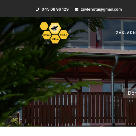
045 68 96 129
zsvlehota@gmail.com
ZÁKLADN
Do