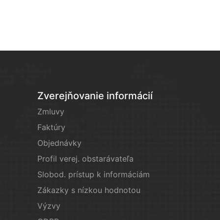
Zverejňovanie informácií
Zmluvy
Faktúry
Objednávky
Profil verej. obstarávateľa
Slobod. prístup k informáciám
Zákazky s nízkou hodnotou
Výzvy