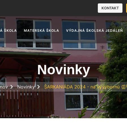
KONTAKT
Á ŠKOLA
MATERSKÁ ŠKOLA
VÝDAJNÁ ŠKOLSKÁ JEDÁLEŇ
Novinky
mov
Novinky
ŠARKANIÁDA 2024 - na výýýbornú 👏