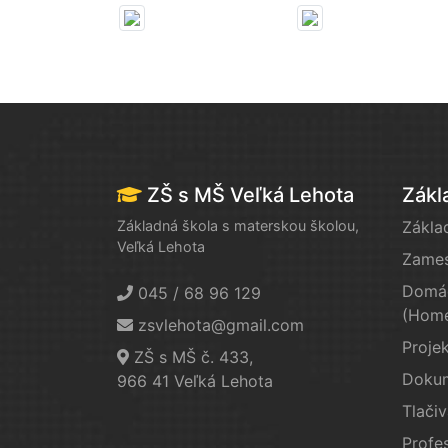
ZŠ s MŠ Veľká Lehota
Zákl
Základná škola s materskou školou,
Zákla
Veľká Lehota
Zames
Domác
045 / 68 96 129
(Home
zsvlehota@gmail.com
Proje
ZŠ s MŠ č. 433,
Doku
966 41 Veľká Lehota
Tlačiv
Profes