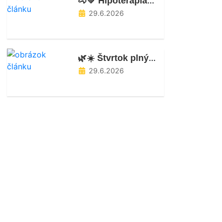
🐴💚 Hipoterapia v našom ŠKD 💚🐴
29.6.2026
🌿☀️ Štvrtok plný dobrodružstva, pohybu a nových poznatkov! ☀️🌿
29.6.2026