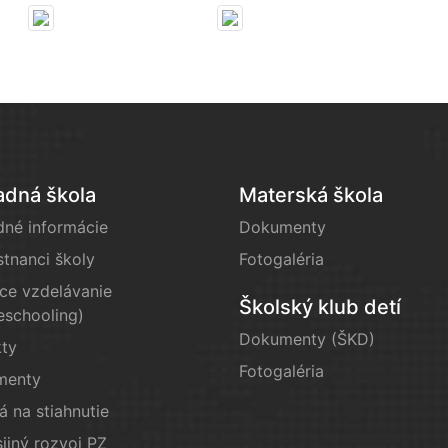
adná škola
Materská škola
dné informácie
Dokumenty
tnanci školy
Fotogaléria
e vzdelávanie
Školský klub detí
schooling)
Dokumenty (ŠKD)
kty
Fotogaléria
menty
á na stiahnutie
ijný rozvoj PZ