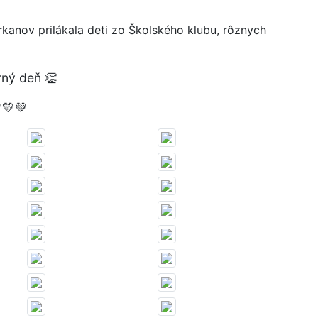
kanov prilákala deti zo Školského klubu, rôznych
erný deň 👏
💛💚