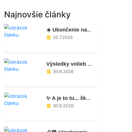
Najnovšie články
☀️ Ukončenie našej letnej škôlky
20.7.2026
Výsledky volieb do rady školy
30.6.2026
✨ A je to tu... školský rok 2025/2026 je úspešne za nami!🥳✨
30.6.2026