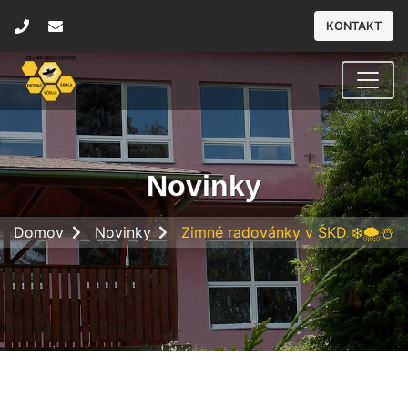
KONTAKT
Novinky
Domov
Novinky
Zimné radovánky v ŠKD ❄️🌨️☃️