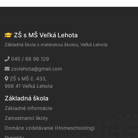
ZŠ s MŠ Veľká Lehota
Základná škola s materskou školou, Veľká Lehota
045 / 68 96 129
zsvlehota@gmail.com
ZŠ s MŠ č. 433,
966 41 Veľká Lehota
Základná škola
Základné informácie
Zamestnanci školy
Domáce vzdelávanie (Homeschooling)
Projekty