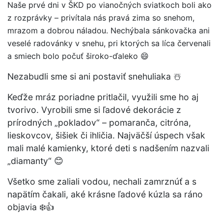
Naše prvé dni v ŠKD po vianočných sviatkoch boli ako
z rozprávky – privítala nás pravá zima so snehom,
mrazom a dobrou náladou. Nechýbala sánkovačka ani
veselé radovánky v snehu, pri ktorých sa líca červenali
a smiech bolo počuť široko-ďaleko 😄
Nezabudli sme si ani postaviť snehuliaka ☃️
Keďže mráz poriadne pritlačil, využili sme ho aj
tvorivo. Vyrobili sme si ľadové dekorácie z
prírodných „pokladov“ – pomaranča, citróna,
lieskovcov, šišiek či ihličia. Najväčší úspech však
mali malé kamienky, ktoré deti s nadšením nazvali
„diamanty“ 😊
Všetko sme zaliali vodou, nechali zamrznúť a s
napätím čakali, aké krásne ľadové kúzla sa ráno
objavia ❄️👍