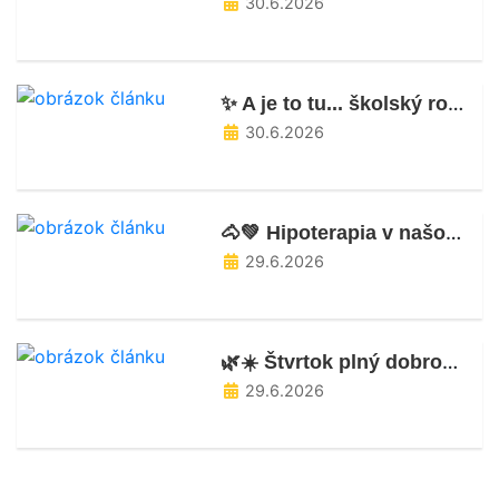
30.6.2026
✨ A je to tu... školský rok 2025/2026 je úspešne za nami!🥳✨
30.6.2026
🐴💚 Hipoterapia v našom ŠKD 💚🐴
29.6.2026
🌿☀️ Štvrtok plný dobrodružstva, pohybu a nových poznatkov! ☀️🌿
29.6.2026