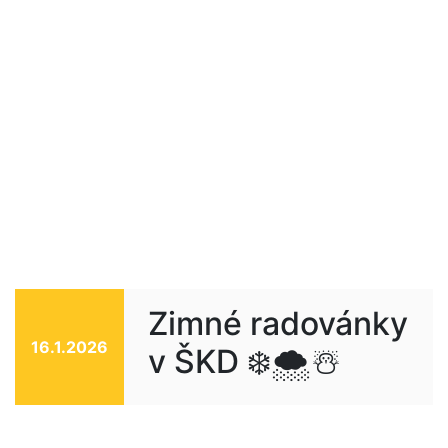
Zimné radovánky
16.1.2026
v ŠKD ❄️🌨️☃️