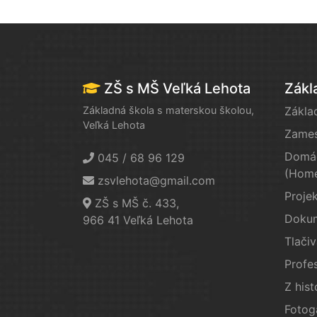
ZŠ s MŠ Veľká Lehota
Zákl
Základná škola s materskou školou,
Zákla
Veľká Lehota
Zames
Domác
045 / 68 96 129
(Home
zsvlehota@gmail.com
Proje
ZŠ s MŠ č. 433,
Doku
966 41 Veľká Lehota
Tlačiv
Profes
Z hist
Fotog