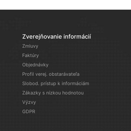
Zverejňovanie informácií
Zmluvy
Faktúry
Objednávky
Profil verej. obstarávateľa
Slobod. prístup k informáciám
Zákazky s nízkou hodnotou
Výzvy
GDPR