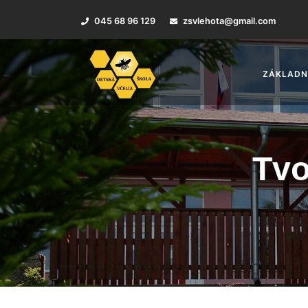
045 68 96 129
zsvlehota@gmail.com
ZÁKLADN
Tvo