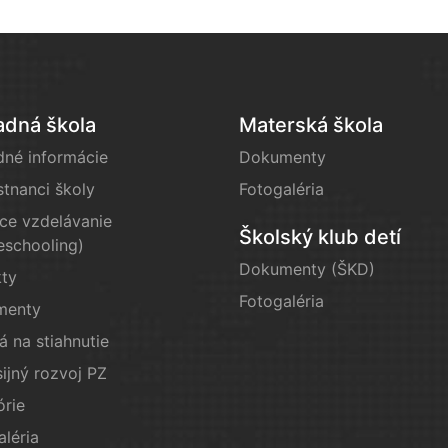
adná škola
Materská škola
dné informácie
Dokumenty
tnanci školy
Fotogaléria
e vzdelávanie
Školský klub detí
schooling)
Dokumenty (ŠKD)
kty
Fotogaléria
menty
á na stiahnutie
ijný rozvoj PZ
órie
aléria