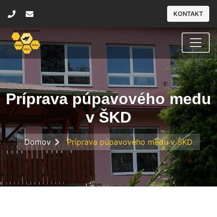
KONTAKT
Príprava púpavového medu
v ŠKD
Domov
Príprava púpavového medu v ŠKD