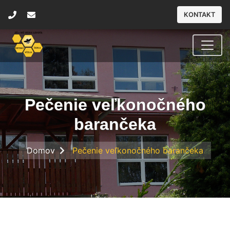
KONTAKT
Pečenie veľkonočného
barančeka
Domov
Pečenie veľkonočného barančeka