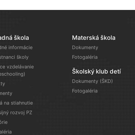
adná škola
Materská škola
dné informácie
Dokumenty
tnanci školy
Fotogaléria
e vzdelávanie
Školský klub detí
schooling)
Dokumenty (ŠKD)
kty
Fotogaléria
menty
á na stiahnutie
ijný rozvoj PZ
órie
aléria