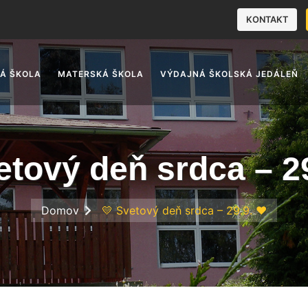
KONTAKT
Á ŠKOLA
MATERSKÁ ŠKOLA
VÝDAJNÁ ŠKOLSKÁ JEDÁLEŇ
etový deň srdca – 29
Domov
💛 Svetový deň srdca – 29.9. ❤️