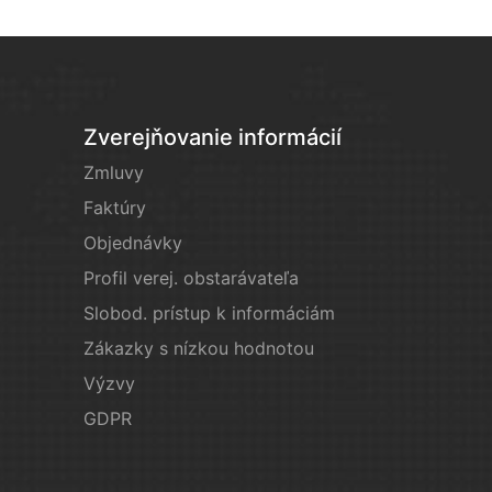
Zverejňovanie informácií
Zmluvy
Faktúry
Objednávky
Profil verej. obstarávateľa
Slobod. prístup k informáciám
Zákazky s nízkou hodnotou
Výzvy
GDPR