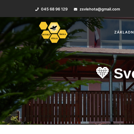
045 68 96 129
zsvlehota@gmail.com
ZÁKLADN
💛 Sv