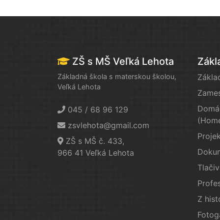
ZŠ s MŠ Veľká Lehota
Zákl
Základná škola s materskou školou,
Zákla
Veľká Lehota
Zames
Domác
045 / 68 96 129
(Home
zsvlehota@gmail.com
Proje
ZŠ s MŠ č. 433,
Doku
966 41 Veľká Lehota
Tlačiv
Profes
Z hist
Fotog