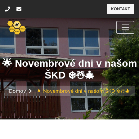
KONTAKT
🌟 Novembrové dni v našom
ŠKD ❄️☃️🎄
Domov
🌟 Novembrové dni v našom ŠKD ❄️☃️🎄