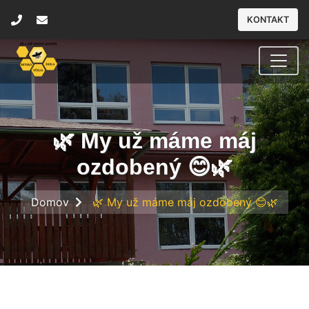
KONTAKT
🌿 My už máme máj
ozdobený 😊🌿
Domov
🌿 My už máme máj ozdobený 😊🌿